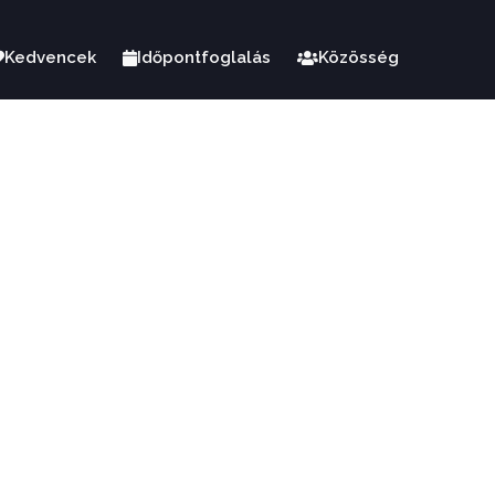
Kedvencek
Időpontfoglalás
Közösség