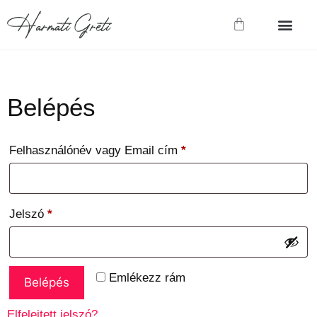
Belépés
Felhasználónév vagy Email cím
*
Jelszó
*
Emlékezz rám
Belépés
Elfelejtett jelszó?